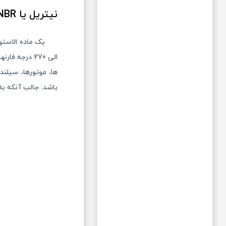
نیتریل یا NBR
الی 270 درج
ها، موتورها، سیلن
باشد. جالب آنکه به 