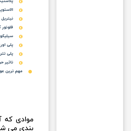
پلاستیک
الاستوپ
نیتریل یا 
فلوئور کرب
سیلیکون (con
پلی اور
پلی تترافلو
تاثیر حر
مهم ترین عوا
بندی می شو