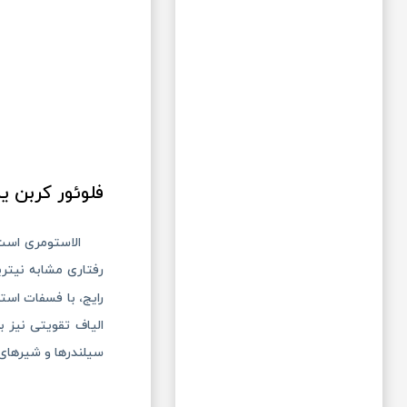
فلوئور کربن یا iton
الاستومری است
رفتاری مشابه نیتری
رایج، با فسفات است
الیاف تقویتی نیز 
سیلندرها و شیرهای هیدرولی