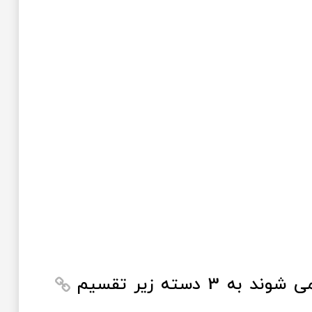
موادی که آب بندها و حتی یاتاقان ها از آنها ساخته می شوند به 3 دسته زیر تقسیم