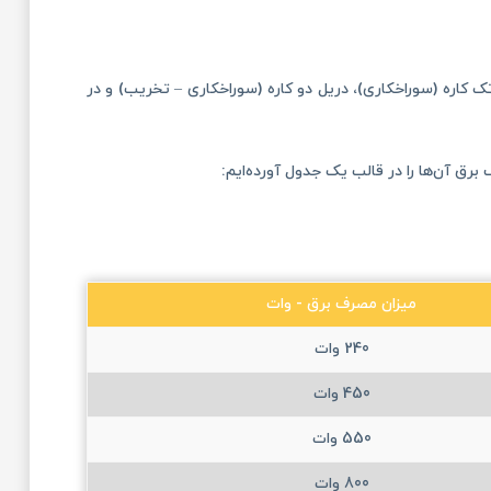
ف ارائه شده است، به طور کلی می‌توان دریل‌ها را به 3 مدل دریل تک کاره (سوراخکاری)، دریل دو کاره (سوراخکاری – تخریب) و در
برق آن‌ها را در قالب یک جدول آورده‌ایم:
میزان مصرف برق - وات
240 وات
450 وات
550 وات
800 وات