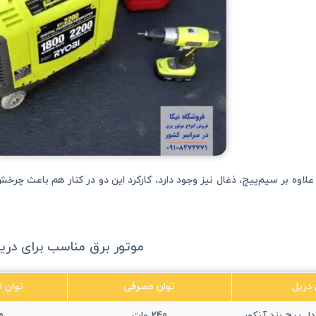
علاوه بر سیم‌پیچ، ذغال نیز وجود دارد، کارکرد این دو در کنار هم باعث چرخ
موتور برق مناسب برای دری
دریل
توان مصرفی
توان ا
دل پیچ بند آنکور
240 وات
50