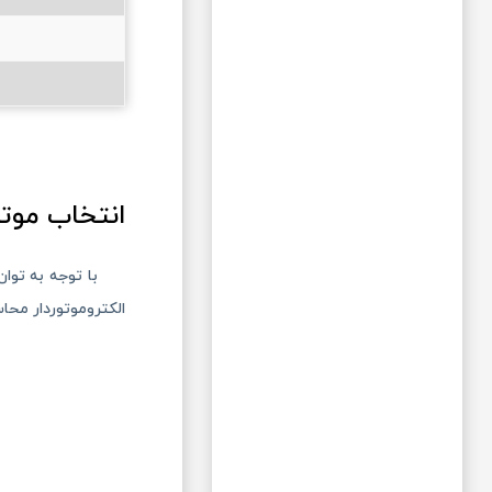
انتخاب موتو
با توجه به توا
الکتروموتور‌دار مح