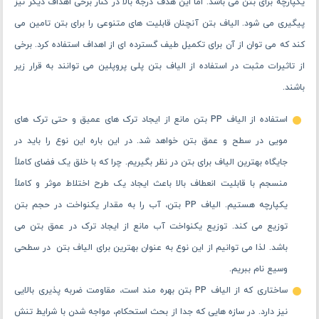
یکپارچه برای بتن می باشد. اما این هدف درجه بالا در کنار برخی اهداف دیگر نیز
پیگیری می شود. الیاف بتن آنچنان قابلیت های متنوعی را برای بتن تامین می‌
کند که می‌ توان از آن برای تکمیل طیف گسترده ‌ای از اهداف استفاده کرد. برخی
از تاثیرات مثبت در استفاده از الیاف بتن پلی پروپلین می توانند به قرار زیر
باشند.
استفاده از الیاف PP بتن مانع از ایجاد ترک های عمیق و حتی ترک های
مویی در سطح و عمق بتن خواهد شد. در این باره این نوع را باید در
جایگاه بهترین الیاف برای بتن در نظر بگیریم. چرا که با خلق یک فضای کاملاً
منسجم با قابلیت انعطاف بالا باعث ایجاد یک طرح اختلاط موثر و کاملاً
یکپارچه هستیم. الیاف PP بتن، آب را به مقدار یکنواخت در حجم بتن
توزیع می ‌کند. توزیع یکنواخت آب مانع از ایجاد ترک در عمق بتن می
باشد. لذا می توانیم از این نوع به عنوان بهترین برای الیاف بتن در سطحی
وسیع نام ببریم.
ساختاری که از الیاف PP بتن بهره‌ مند است، مقاومت ضربه پذیری بالایی
نیز دارد. در سازه هایی که جدا از بحث استحکام، مواجه شدن با شرایط تنش