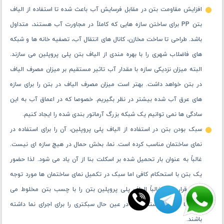
پلی پروپلین شکل پذیری بسیار خوبی دارد. این الیاف بدون افزایش وزن
بتن آن را برای پذیرش هر نوع شکلی آماده خواهد کرد. از این رو برای خلق
سازه های پیچیده کمتر نیازی به ساخت آرماتورها در اشکال پیچیده داریم.
سبک شدن و در عین حال افزایش مقاومت در کنار افزایش حجم نهایی بتن،
آن را برای استفاده در کف سازی های بزرگ مناسب خواهد کرد. عموم کف
سازی ها در فضاهای صنعتی، سالن های ورزشی، انبارها، پارکینگ‌ها و یا هر
محوطه بزرگ دیگری را با بهره ‌مندی از بتن مستحکم ‌تر شده با الیاف بتنی
می ‌سازند. میزان مصرف الیاف در بتن بسته به نوع عملیات بتن ریزی شده
دارد. هر چه سطح بتن ریزی شده نیاز به استحکام بالاتری داشته
باشد، میزان مصرف الیاف در بتن نیز افزایش پیدا می کند.
افزایش مقاومت بتن در مقابل فرسایش آب باعث شده تا استفاده از الیاف
بتن PP برای ساختن سازه هایی که کاملاً در مجاورت آب هستند، متداول
باشد. طراحی تا ساخت مخازن، کانال ‌های انتقال آب، تصفیه خانه ها و شبکه
های فاضلاب شهری را با بهره مندی از الیاف بتن پلی پروپلین می ‌سازند.
البته میزان نزدیکی سازه با مقدار آب تاثیر مستقیم بر میزان مصرف الیاف