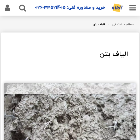
خرید و مشاوره فنی: 33521405-026
پمپ دیافراگمی دیا (Dia)
مصالح ساختمانی
الیاف بتن
الیاف بتن