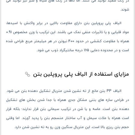
در رنگ سفید تولید می کنند. اما گاهاً در رنگ های سیاه و سبز نیز تولید می
‌شوند.
الیاف پلی پروپلین بتن دارای مقاومت بالایی در برابر واکنش با اسیدها،
مواد قلیایی و یا تاثیرات منفی نمک می باشند. این ترکیب با وزن مخصوص 0.91
همراه با مقاومت کششی در حدود 400 نیوتن در هر میلیمتر مربع طراحی شده
است و در محدوده دمایی 165 درجه سانتیگراد ذوب می شود.
مزایای استفاده از الیاف پلی پروپلین بتن
الیاف PP بتن مانع از ته نشین شدن متریال تشکیل دهنده بتن می شود.
در طراحی سازه های بتنی مشکل جدی همراه با جدا شدن بخش های تشکیل
دهنده بتن است. ماسه و یا شن در ترکیب سیمانی بتن قرار ندارند؛ بلکه قرار
است همراه با ملات سیمان و آب ساختار منسجم بتن را پدید آورند. اما وقتی
حجم بتن ریزی بالا است، این متریال سنگین وزن رو به ته نشین شدن دارد.