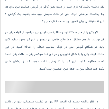
حجم نهایی بتن ندارد.
الیاف بتن در ترکیب شیمیایی بتن نقشی بازی نمی کند. در واقع حکم یک
چارچوب را برای آن دارد. پس می‌ توانید در هر زمان از طرح اختلاط بتن که
بخواهید آن را به ملات سیمان و آب اضافه کنید. یکی از روش ‌ها، مخلوط کردن
الیاف بتن با سنگدانه ها و سپس اضافه شدن به آب و سیمان است. به هر حال
وظیفه الیاف PP بتن نیز به مانند همان سنگدانه ها، ایجاد یک ساختار منسجم
شده است.
پس می ‌تواند به مانند آنها در ملات بتن قرار بگیرد. در روش دیگر، الیاف
بتن از نوع PP را با آب مخلوط کرده، به ملات خشک سیمان و ماسه اضافه می
‌کنند. هر دو روش، در مخلوط شدن درست الیاف PP بتن تأثیرگذار است؛ اما در
نظر داشته باشید که لازم است از مدت زمان کافی در گردش میکسر بتن برای هر
چه یکدست تر شدن الیاف بتن در ملات سیمان بهره مند باشید. یک گردش 4
الی 5 دقیقه ای برای تامین این هدف کفایت می ‌کند.
اگر بتن را از قبل ساخته اید و حالا به هر دلیلی می خواهید از الیاف بتن در