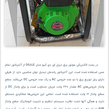
در بحث الکتریکی موتور برق دیزل ای دی کیو مدل DG8LE از آلترناتور تمام
مس استفاده‌ شده است. این آلترناتور راندمان تبدیل توان مناسبی دارد. از طرفی
دارای پنل توزیع برق با دو عدد خروجی AC و یک عدد خروجی DC می‌باشد. سطح
ولتاژ خروجی‌های AC مقدار ۲۲۰ ولت جریان متناوب است و برای ولتاژ DC از
سطح ولتاژ ۱۲ ولت استفاده شده ‌است. تمامی این خروجی‌ها عملکردی مستقل
دارند و همگی آنها تحت نظارت سیستم تنظیم و تثبیت اتوماتیک سطح ولتاژ
AVR جریان دهی می‌شوند مقدار توان نامی موتور برق گازوئیلی ای تی کیو مدل