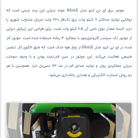
موتور برق ای تی کیو مدل DG8LE مولد دیزلی این برند چینی است که
توانایی تولید حداکثر ۷ کیلو وات برق تک‌فاز ۲۲۰ ولت جریان متناوب شهری را
دارد. البته مقدار توان نامی آن 6.5 کیلو وات است. برای طراحی این ژنراتور دیزلی
از موتور تک‌ سیلندر گازوئیل‌سوز با عملکرد ۴ زمانه استفاده شده ‌است. موتور کار
شده در ای تی کیو مدل DG8LE از نوع هوا خنک است که طبق الگوی کار تنفس
طبیعی فعالیت می‌کند. این موتور در عین قدرتمند بودن و با وجود سوخت
دیزلی عملکردی روان و تولید صدای کم در حد ۷۳ دسی‌بل دارد. همچنین با هر
دو روش استارت الکتریکی و هندلی راه‌اندازی می‌شود.