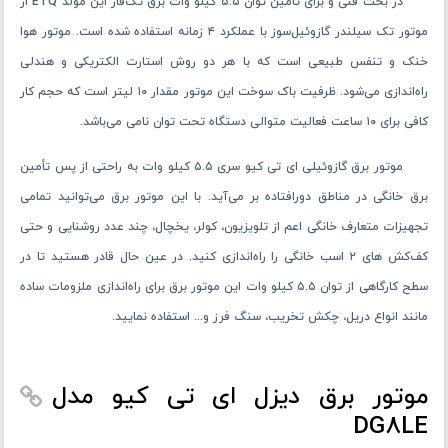
در بحث فنی و برای تأمین توان ۵.۵ کیلو وات برق تک‌فاز این مولد ETQ از
موتور تک ‌سیلندر گازوئیل‌سوز با عملکرد ۴ زمانه استفاده‌ شده است. موتور هوا
خنک و تنفس طبیعی است که با هر دو روش استارت الکتریکی و هندلی
راه‌اندازی می‌شود. ظرفیت باک سوخت این موتور مقدار ۱۰ لیتر است که حجم کار
کافی برای ۱۰ ساعت فعالیت متوالی دستگاه تحت توان نامی می‌باشد.
موتور برق گازوئیلی ای تی کیو سری ۵.۵ کیلو وات به‌ راحتی از پس تأمین
برق خانگی در مناطق دورافتاده بر می‌آید. با این موتور برق می‌توانید تمامی
تجهیزات متعارف خانگی اعم از تلویزیون، کولر، یخچال، چند عدد روشنایی و حتی
کف‌کش های ۲ اسب خانگی را راه‌اندازی کنید. در عین ‌حال قادر هستید تا در
سطح کارگاهی از توان ۵.۵ کیلو وات این موتور برق برای راه‌اندازی ملزومات ساده
مانند انواع دریل، چکش تخریب، سنگ فرز و... استفاده نمایید.
موتور برق دیزل ای تی کیو مدل
DG8LE