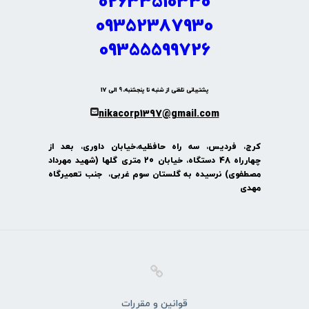
02633510330
09352387930
09355599726
پشتیبانی تلفنی از شنبه تا پنجشنبه، 9 الی 17
nikacorp1397@gmail.com
کرج، فردیس، سه راه حافظیه،خیابان داوری، بعد از
چهارراه 48 دستگاه، خیابان 20 متری گلها (شهید مهرداد
مصطفوی) نرسیده به گلستان سوم غربی، جنب تعمیرگاه
مهدی
قوانین و مقررات