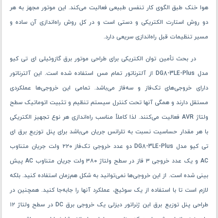
هوا خنک طبق الگوی کار تنفس طبیعی فعالیت می‌کند. این موتور مجهز به هر
دو روش استارت الکتریکی و دستی است و در کل روش راه‌اندازی آن ساده و
مسیر تنظیمات قبل راه‌اندازی سریعی دارد.
در بحث تأمین توان الکتریکی برای طراحی موتور برق گازوئیلی ای تی کیو
مدل DG8-3LE-Plus از آلترناتور تمام مس استفاده ‌شده است. این آلترناتور
دارای خروجی‌های تک‌فاز و سه‌فاز می‌باشد. تمامی این خروجی‌ها عملکردی
مستقل دارند و همگی آنها تحت کنترل سیستم تنظیم و تثبیت اتوماتیک سطح
ولتاژ AVR فعالیت می‌کنند. لذا کاملاً مناسب راه‌اندازی هر نوع تجهیز الکتریکی
با هر مقدار حساسیت نسبت ‌به تلرانس جریان می‌باشد برای پنل توزیع برق ای
تی کیو مدل DG8-3LE-Plus دو عدد خروجی تک‌فاز ۲۲۰ ولت جریان متناوب
AC و یک عدد خروجی ۳ فاز در سطح ولتاژ ۳۸۰ ولت جریان متناوب AC پیش
‌بینی ‌شده است. از این خروجی‌ها نمی‌توانید به شکل هم‌زمان استفاده کنید. بلکه
لازم است تا با استفاده از یک سوئیچ، عملکرد آنها را جابه‌جا کنید. همچنین در
طراحی پنل توزیع برق این ژنراتور دیزلی یک خروجی برق DC در سطح ولتاژ ۱۲